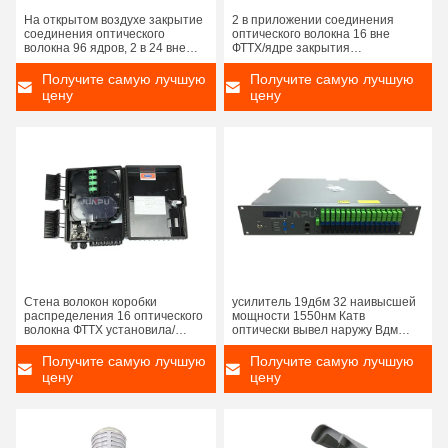
На открытом воздухе закрытие
2 в приложении соединения
соединения оптического
оптического волокна 16 вне
волокна 96 ядров, 2 в 24 вне
ФТТХ/ядре закрытия
приложениях оптического
24 стекловолокна совместном
волокна совместных
Получите самую лучшую
Получите самую лучшую
цену
цену
Стена волокон коробки
усилитель 19дбм 32 наивысшей
распределения 16 оптического
мощности 1550нм Катв
волокна ФТТХ установила/
оптически вывел наружу Вдм
установленный поляк
используемый для Гпон Эпон
Получите самую лучшую
Получите самую лучшую
цену
цену