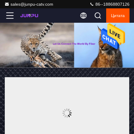
sales@junpu-catv.com
86--18868807126
Цитата