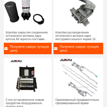
Коробка закрытия соединения
Коробка распределения
оптического волокна ядра
оптического волокна ядра
купола 48 черноты поставки
инструментального ящика 16
фабрики совместная
цены по прейскуранту завода-
изготовителя FTTH Китая
Получите самую лучшую
Получите самую лучшую
цену
цену
Стен-установленное новым
Оцинкованный предварительно
продуктом оборудованное
сформированный мужик
полное ядра