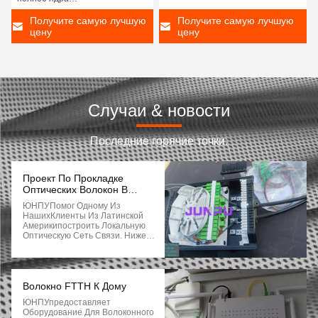
распределительной коробки 12
стекловолокна
Получите самую лучшую
Получите самую лучшую
цену
цену
Случаи & новости
Последние горячие точки.
Проект По Прокладке
Оптических Волокон В
Латинской Америке
ЮНПУПомог Одному Из
НашихКлиенты Из Латинской
Америкипостроить Локальную
Оптическую Сеть Связи. Ниже
Приведена Информация О
Продукте, Которую Мы
Предоставили. - 96F
Оптоволоконный Корпус,
Купольный Тип - 16F
Волокно FTTH К Дому
Оптоволоконная
ЮНПУпредоставляет
Распределительная Коробка,
Оборудование Для Волоконного
Воздушный Тип - 144F ОДФ -