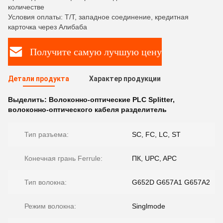
количестве
Условия оплаты: Т/Т, западное соединение, кредитная
карточка через Алибаба
Получите самую лучшую цену
Детали продукта
Характер продукции
Выделить:
Волоконно-оптические PLC Splitter
,
волоконно-оптического кабеля разделитель
Тип разъема:
SC, FC, LC, ST
Конечная грань Ferrule:
ПК, UPC, APC
Тип волокна:
G652D G657A1 G657A2
Режим волокна:
Singlmode