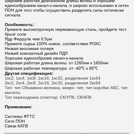
широким работая диапазоном длины волны и хорошим
единообразием канал-к-канала, и широко использован в сетях
ПОН для того чтобы осуществить разделять силы оптически
сигнала.
Особенность:
Примите высокопрочную нержавеющую сталь, пройдите тест
брызг соли
Ядр Ферруле чем 0.5ум
Примите сырье 100% новое, соответствие РОХС
Низкая вносимая потеря
Низкий компактный дизайн ПДЛ
Хорошее единообразие канал-к-канала
Широкая работая длина волны: от 1260нм к 1650нм
Широкая рабочая температура: от -40℃ к 85℃
Другая спецификация:
1кс2, 1кс4, 1кс8, 1кс16, 1кс32, разделения 1кс64
2кс2, 2кс4, 2кс8, 2кс16, 2кс32, разделения 2кс64
Тип: тип Обнаженн-волокна, микро- тип, тип коробки АБС, тип
кассеты
Тип переходника сплиттер: СК/УПК, СК/АПК
Применение:
Системы ФТТС
Сети ПОН
Связи КАТВ