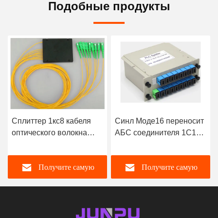
Подобные продукты
Сплиттер 1кс8 кабеля
Синл Моде16 переносит
оптического волокна
АБС соединителя 1С16
Пльк одиночного режима
СК Сплиттер кассеты
для Катв с переходником
оптического волокна
Получите самую
Получите самую
СК АПК
лучшую цену
лучшую цену