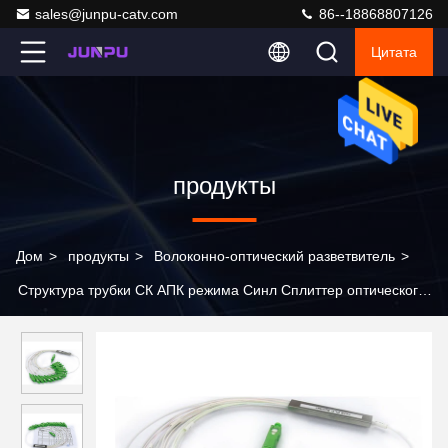
sales@junpu-catv.com
86--18868807126
Цитата
продукты
Дом
>
продукты
>
Волоконно-оптический разветвитель
>
Структура трубки СК АПК режима Синл Сплиттер оптического
волокна ПЛК 16 путей мини стальная