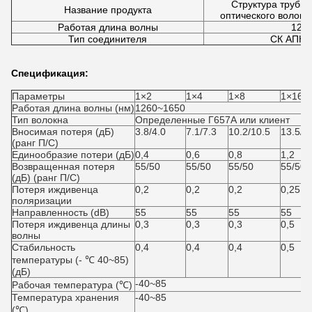
Структура трубки
Название продукта
оптического волокн
Работая длина волны
1260
Тип соединителя
СК АПК, 
Спецификация:
Параметры
1×2
1×4
1×8
1×16
Работая длина волны (нм)
1260~1650
Тип волокна
Определенные Г657А или клиент
Вносимая потеря (дБ)
3.8/4.0
7.1/7.3
10.2/10.5
13.5/1
(ранг П/С)
Единообразие потери (дБ)
0,4
0,6
0,8
1,2
Возвращенная потеря
55/50
55/50
55/50
55/50
(дБ) (ранг П/С)
Потеря иждивенца
0,2
0,2
0,2
0,25
поляризации
Направленность (dB)
55
55
55
55
Потеря иждивенца длины
0,3
0,3
0,3
0,5
волны
Стабильность
0,4
0,4
0,4
0,5
температуры (- ℃ 40~85)
(дБ)
-40~85
Рабочая температура (℃)
Температура хранения
-40~85
(℃)