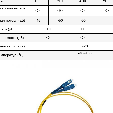
се
ПК
УПК
АПК
УПК
носимая потеря
<0>
<0>
<0>
<0>
ая потеря (дБ)
45
50
60
>
>
>
тяги (дБ)
<0>
<0>
няемость (дБ)
<0>
<0>
жимая сила (н)
70
>
-40~+80
емператур (℃)