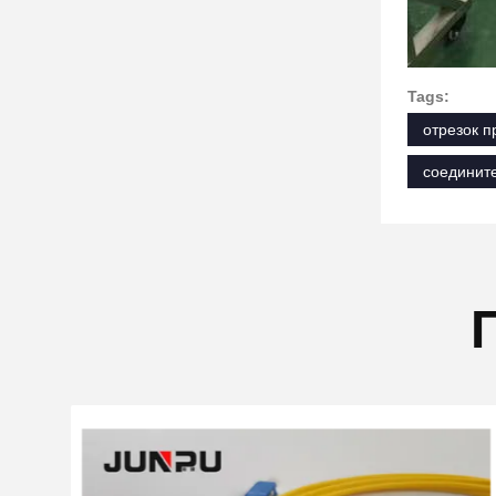
Tags:
отрезок п
соедините