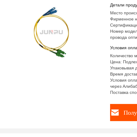
волокна
Детали проду
Место проис
Фирменное н
Сертификац
Номер модел
провода опти
Условия опла
Количество м
Цена: Подле
Упаковывая д
Время достав
Условия опла
через Алиба
Поставка спо
Полу