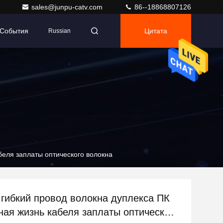
sales@junpu-catv.com
86--18868807126
События
Цитата
Russian
беля заплаты оптического волокна
 гибкий провод волокна дуплекса ПК
ная жизнь кабеля заплаты оптического