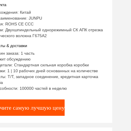
кта
хождения: Китай
аименование: JUNPU
ия: ROHS CE CCC
и: Двухшпиндельный однорежимный СК АПК отрезка
ческого волокна Г675А2
ты & доставки
ин заказа: 1 часть
жит обсуждению
етали: Стандартная сильная коробка коробки
ки: 1 | 10 рабочих дней основанных на количестве
ты: Т/Т, западное соединение, кредитная карточка
ба
собности: 100000 частей в неделю
чите самую лучшую цену