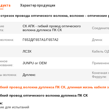
одукта
Характер продукции
:
отрезок провода оптического волокна
,
волокно - оптические
ние
СК АПК - гибкий провод оптического
Соедините
та:
волокна дуплекса ПК СК
волокна:
Г652Д/Г657А1/Г657А2
Длина:
:
ЛСЗХ
Кабель ОД
нное
JUNPU or OEM
Применен
нование:
Конечная 
ы волокна:
Дуплекс
Ферруле:
ибкий провод волокна дуплекса ПК СК, длинная жизнь кабеля 
ибкий провод оптического волокна дуплекса ПК СК
я:
ие для испытаний