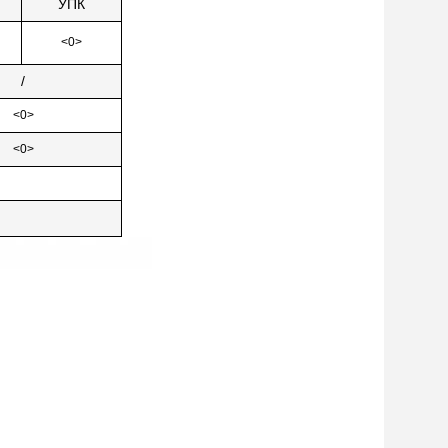
УПК
<0>
/
<0>
<0>