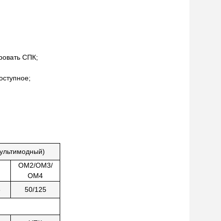
ровать СПК;
оступное;
ультимодный)
ОМ2/ОМ3/
ОМ4
5
50/125