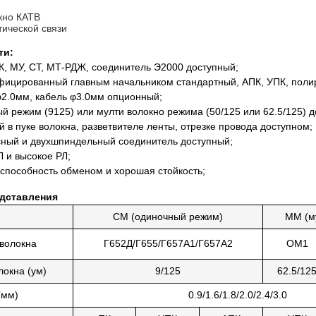
кно КАТВ
тической связи
ти:
ФК, МУ, СТ, МТ-РДЖ, соединитель Э2000 доступный;
фицированный главным начальником стандартный, АПК, УПК, поли
φ2.0мм, кабель φ3.0мм опционный;
й режим (9125) или мулти волокно режима (50/125 или 62.5/125) д
 в пуке волокна, разветвителе ленты, отрезке провода доступном;
ный и двухшпиндельный соединитель доступный;
Л и высокое РЛ;
способность обменом и хорошая стойкость;
едставления
СМ (одиночный режим)
ММ (м
 волокна
Г652Д/Г655/Г657А1/Г657А2
ОМ1
локна (ум)
9/125
62.5/12
(мм)
0.9/1.6/1.8/2.0/2.4/3.0