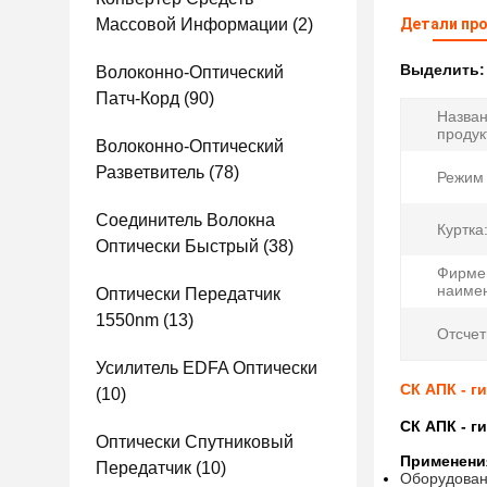
Массовой Информации
(2)
Детали пр
Выделить
Волоконно-Оптический
Патч-Корд
(90)
Назва
продук
Волоконно-Оптический
Разветвитель
(78)
Режим 
Соединитель Волокна
Куртка
Оптически Быстрый
(38)
Фирме
наиме
Оптически Передатчик
1550nm
(13)
Отсчет
Усилитель EDFA Оптически
СК АПК - г
(10)
СК АПК - г
Оптически Спутниковый
Применени
Передатчик
(10)
Оборудован