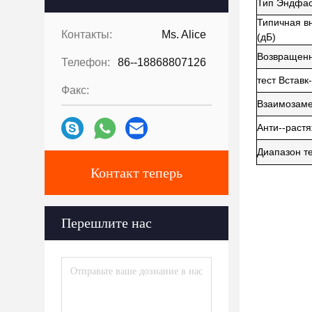
Тип Эндфа
Типичная в
Контакты:
Ms. Alice
(дБ)
Возвращенн
Телефон:
86--18868807126
тест Вставк-
Факс:
Взаимозаме
Анти--растя
Диапазон т
Контакт теперь
Перешлите нас