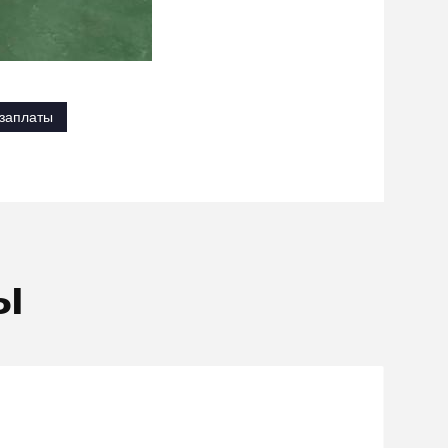
 заплаты
ы