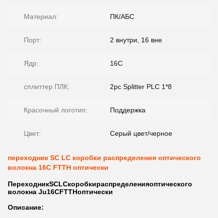
Материал:
ПК/АБС
Порт:
2 внутри, 16 вне
Ядр:
16С
сплиттер ПЛК:
2pc Splitter PLC 1*8
Красочный логотип:
Поддержка
Цвет:
Серый цвет/черное
переходник SC LC коробки распределения оптического
волокна 16C FTTH оптически
Переходник
SCLCкоробкираспределенияоптического
волокна
Ju
16CFTTHоптически
Описание: