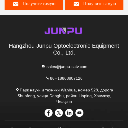
Получите самую
Получите самую
белизны 8 вне АБС ПК
волокна на открытом
воздухе
лучшую цену
лучшую цену
Hangzhou Junpu Optoelectronic Equipment
Co., Ltd.
sales@junpu-catv.com
86--18868807126
Парк науки и техники Wanhua, номер 528, дорога
Shunfeng, улица Donghu, район Linping, Ханчжоу,
Чжэцзян