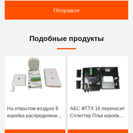
Отправьте
Подобные продукты
На открытом воздухе 8
АБС ФТТХ 16 переносит
коробка распределения
Сплиттер Пльк коробки
1 оптического волокна
распределения 1С16
ядра ФТТХ в цвете
сети оптического