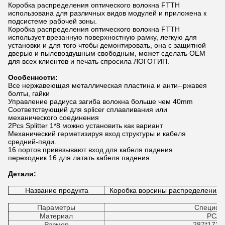
Коробка распределения оптического волокна FTTH
использована для различных видов модулей и приложена к
подсистеме рабочей зоны.
Коробка распределения оптического волокна FTTH
использует врезанную поверхностную рамку, легкую для
установки и для того чтобы демонтировать, она с защитной
дверью и пылевоздушным свободным, может сделать OEM
для всех клиентов и печать спросила ЛОГОТИП.
Особенности:
Все нержавеющая металлическая пластина и анти--ржавея
болты, гайки
Управление радиуса загиба волокна больше чем 40mm
Соответствующий для splicer сплавливания или
механического соединения
2Pcs Splitter 1*8 можно установить как вариант
Механический герметизируя вход структуры и кабеля
средний-пяди.
16 портов привязывают вход для кабеля падения
переходник 16 для латать кабеля падения
Детали:
Название продукта
Коробка ворсины распределения о
Параметры
Специфи
Материал
PC/A
Размер
287*172