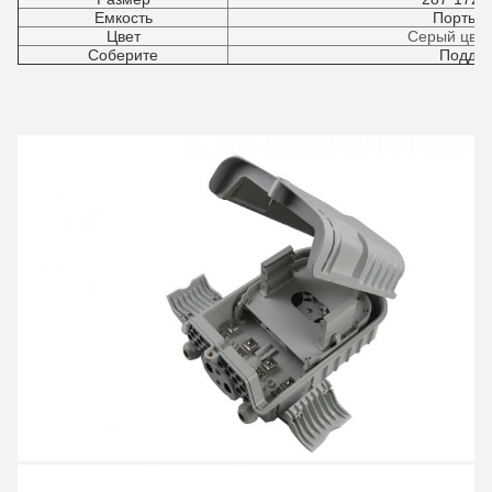
Емкость
Порты 
Цвет
Серый цвет
Соберите
Подде