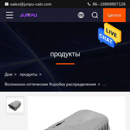
sales@junpu-catv.com
86--18868807126
Цитата
продукты
Дом
>
продукты
>
Волоконно-оптические Коробка распределения
>
переходник SC LC коробки распределения оптического
волокна 16C FTTH оптически