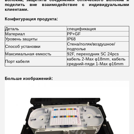
поделить вне взаимодействие с индивидуальными
клиентами.
Конфигурация продукта:
Деталь
спецификация
Материал
PP+GF
Уровень защиты
IP68
Стена/поляк/воздушное/
Способ установки
подполье
Максимальная емкость
92F, переходник SC 24pcs
кабель 2-Max φ18mm, кабель
Порт кабеля
средний-пяди 1-Max φ16mm
Больше изображений: