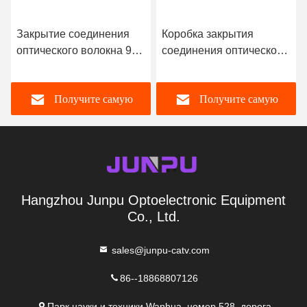
Закрытие соединения
Коробка закрытия
оптического волокна 96
соединения оптического
ядров горизонтальное с
волокна ядра купола 48
4 подносами в черном
черноты поставки
Получите самую
Получите самую
цвете
фабрики совместная
лучшую цену
лучшую цену
Hangzhou Junpu Optoelectronic Equipment
Co., Ltd.
sales@junpu-catv.com
86--18868807126
Парк науки и техники Wanhua, номер 528, дорога