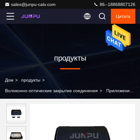
sales@junpu-catv.com
86--18868807126
Цитата
продукты
Дом
>
продукты
>
Волоконно-оптические закрытие соединения
>
Приложение
IP68 купола волокна держателя стены приложений
оптического волокна JUNPU